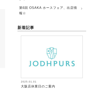
第6回 OSAKA ホースフェア、出店情
報☆
新着記事
2025.01.01
2026.08.05
大阪店休業日のご案内
馬術（17）【～
が調教者～118】