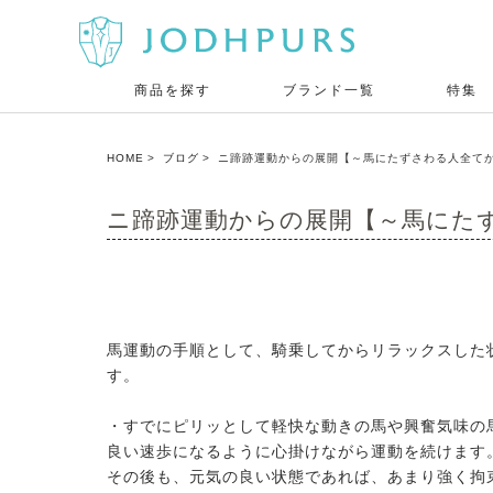
商品を探す
ブランド一覧
特集
HOME
ブログ
ニ蹄跡運動からの展開【～馬にたずさわる人全てが
ニ蹄跡運動からの展開【～馬にたず
馬運動の手順として、騎乗してからリラックスした
す。
・すでにピリッとして軽快な動きの馬や興奮気味の
良い速歩になるように心掛けながら運動を続けます
その後も、元気の良い状態であれば、あまり強く拘