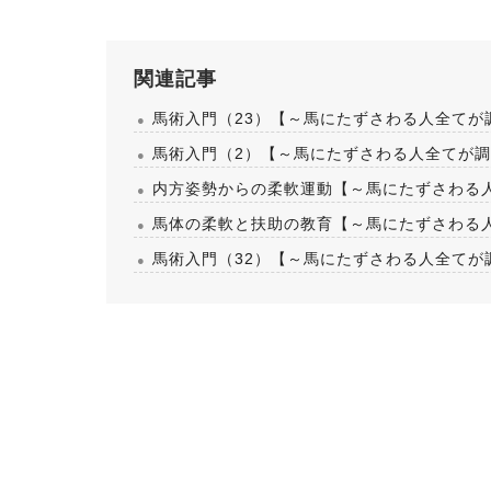
関連記事
馬術入門（23）【～馬にたずさわる人全てが
馬術入門（2）【～馬にたずさわる人全てが調
内方姿勢からの柔軟運動【～馬にたずさわる人
馬体の柔軟と扶助の教育【～馬にたずさわる人
馬術入門（32）【～馬にたずさわる人全てが
2026.08.05
.08.05
馬のおやつ New Flavor登場
（18）【～馬にたずさわる人全て
教者～119】