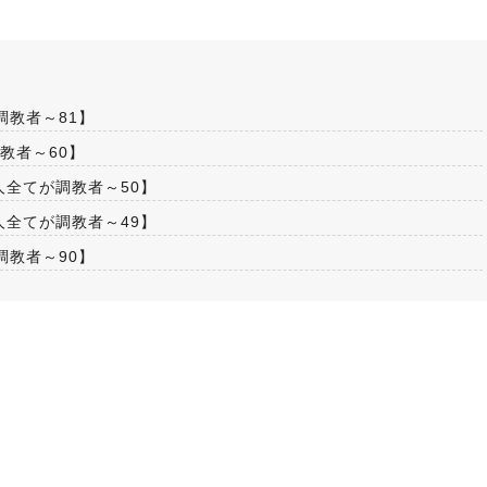
調教者～81】
教者～60】
全てが調教者～50】
全てが調教者～49】
調教者～90】
2026.07.15
ノーザンマスターズ・ホースショー
2026 POPUP出店！
2026.07.18
鞭はいかがですかっ☆