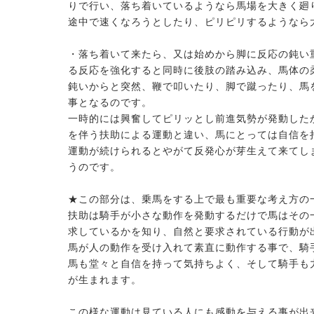
りで行い、落ち着いているようなら馬場を大きく廻
途中で速くなろうとしたり、ピリピリするようなら
・落ち着いて来たら、又は始めから脚に反応の鈍い
る反応を強化すると同時に後肢の踏み込み、馬体の
鈍いからと突然、鞭で叩いたり、脚で蹴ったり、馬
事となるのです。
一時的には興奮してピリッとし前進気勢が発動した
を伴う扶助による運動と違い、馬にとっては自信を
運動が続けられるとやがて反発心が芽生えて来てし
うのです。
★この部分は、乗馬をする上で最も重要な考え方の
扶助は騎手が小さな動作を発動するだけで馬はその
求しているかを知り、自然と要求されている行動が
馬が人の動作を受け入れて素直に動作する事で、騎
馬も堂々と自信を持って気持ちよく、そして騎手も
が生まれます。
この様な運動は見ている人にも感動を与える事が出