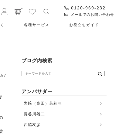
0120-969-232
メールでのお問い合わせ
て
各種サービス
お役⽴ちガイド
ブログ内検索
8/7
アンバサダー
ま
岩﨑（高田）茉莉亜
長谷川雄二
の
西脇友彦
乗