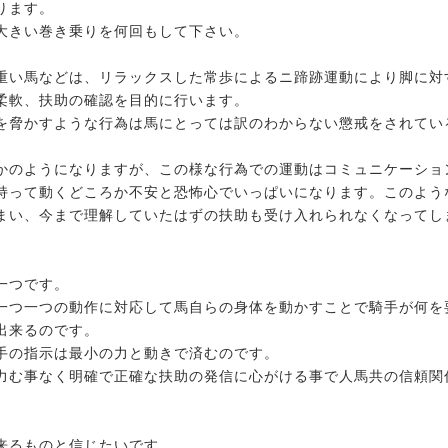
ります。
大きい巻き乗りを何回もして下さい。
重い馬などは、リラックスした常歩によるニ蹄跡運動により脚に対
柔軟、扶助の確認を目的に行います。
を脅かすような行為は馬にとっては訳のわからない懲戒をされてい
かのようになりますが、この様な行為での運動はコミュニケーショ
持って動くどころか不安と恐怖心でいっぱいになります。このよう
まい、今まで理解していたはずの扶助も受け入れられなくなってし
一つです。
一つ一つの動作に対応して馬自らの身体を動かすことで騎手が何を
出来るのです。
手の指示は最小の力と動きで済むのです。
力む事なく明確で正確な扶助の発信に心がける事で人馬共の信頼関
来るものと信じたいです。