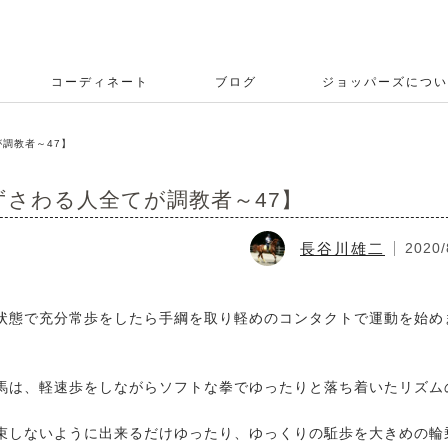
コーディネート
ブログ
ジョッパーズについ
調教者～47】
さわる人全てが調教者～47】
長谷川雄二
2020/
状態で充分常歩をしたら手綱を取り軽めのコンタクトで運動を始め
馬は、軽速歩をしながらソフトな拳でゆったりと落ち着いたリズム
。
束しないように出来るだけゆったり、ゆっくりの駈歩を大きめの輪