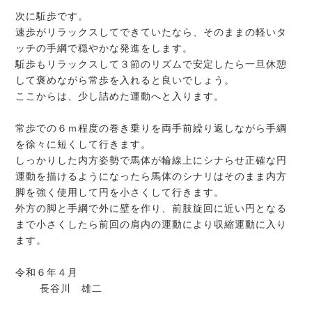
次に駈歩です。
速歩がリラックスしてできていたなら、そのままの軽いタ
ッチの手綱で穏やかな発進をします。
駈歩もリラックスして３節のリズムで安定したら一旦休憩
して褒めながら常歩を入れると良いでしょう。
ここからは、少し詰めた運動へと入ります。
常歩での６ｍ程度の巻き乗りを両手前繰り返しながら手綱
を徐々に短くして行きます。
しっかりした内方姿勢で馬体が輪線上にシナらせ正確な円
運動を描けるようになったら馬体のシナリはそのまま内方
脚を強く使用して円を小さくして行きます。
外方の脚と手綱で外に壁を作り、前肢旋回に近い円となる
まで小さくしたら前回の肩内の運動により収縮運動に入り
ます。
令和６年４月
長谷川 雄二