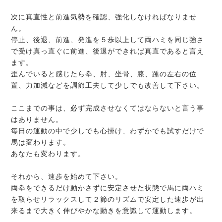
次に真直性と前進気勢を確認、強化しなければなりませ
ん。
停止、後退、前進、発進を５歩以上して両ハミを同じ強さ
で受け真っ直ぐに前進、後退ができれば真直であると言え
ます。
歪んでいると感じたら拳、肘、坐骨、膝、踵の左右の位
置、力加減などを調節工夫して少しでも改善して下さい。
ここまでの事は、必ず完成させなくてはならないと言う事
はありません。
毎日の運動の中で少しでも心掛け、わずかでも試すだけで
馬は変わります。
あなたも変わります。
それから、速歩を始めて下さい。
両拳をできるだけ動かさずに安定させた状態で馬に両ハミ
を取らせリラックスして２節のリズムで安定した速歩が出
来るまで大きく伸びやかな動きを意識して運動します。