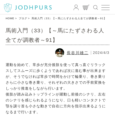
HOME
ブログ
馬術入門（33）【～馬にたずさわる人全てが調教者～91】
馬術入門（33）【～馬にたずさわる人
全てが調教者～91】
長谷川雄二
2024/4/3
運動を始めて、常歩が充分後肢を使って真っ直ぐリラック
スしてスムーズに歩くようであれば次に進む事が出来ます
が、そうでなければ常歩で時間をかけて輪乗り、巻き乗り
さらに小さな巻き乗り、それぞれの大きさでの手前変換を
しっかり推進をしながら行います。
後肢が踏み込みトップラインが躍動し前後のシナリ、左右
のシナリを感じられるようになり、口も軽いコンタクトで
顎を譲り首も小さな動きで自在に方向を指示出来るように
なるまで行います。