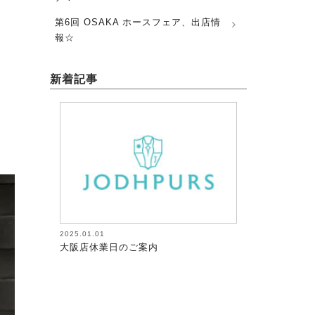
第6回 OSAKA ホースフェア、出店情
報☆
新着記事
2026.08.05
2026.08.05
馬術（17）【～馬にたずさわる人全て
馬術（18）【～
が調教者～118】
が調教者～119】