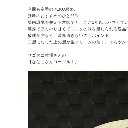
今回も定番のPEKO締め。
独断のおすすめのひと品♡
腸内環境を整える意味でも、
ここ1年以上ハマって
濃厚でほんのり甘くてミルクの味を感じられる逸品(*｀
酸味が少なく、濃厚過ぎないのもポイント。
二層になった上の層が生クリームの如く、まろやか
サゴタニ牧場さんの
【ななこさんヨーグルト】
.08.05
2026.07.15
おやつ New Flavor登場
ノーザンマスターズ・ホースショ
2026 POPUP出店！