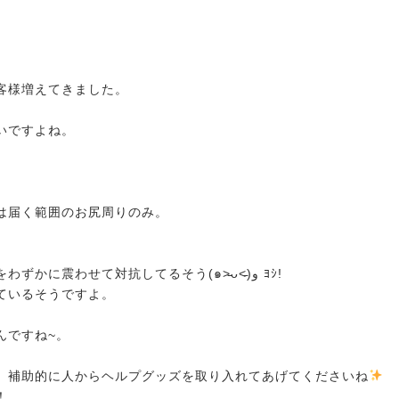
客様増えてきました。
いですよね。
は届く範囲のお尻周りのみ。
わずかに震わせて対抗してるそう(๑˃̵
ᴗ˂̵)و ﾖｼ!
ているそうですよ。
んですね~。
、
補助的に人からヘルプグッズを取り入れてあげてくださいね
！