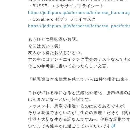
・BUSSE エクササイズフライシート
https://jodhpurs.jp/c/forhorse/forhorse_horser
・Covalliero ゼブラ フライマスク
https://jodhpurs.jp/c/forhorse/forhorse_pad/fo
もうひとつ興味深いお話。
今回は長い（笑）
友人から得たお話もひとつ。
世の中にはアンチエイジング学会のテストなんても
そこの参考書に書いてあったらしい文言。
「哺乳類は本来便意を感じてから12秒で排泄出来る
これが遅れる様になると抗酸化や老化、
腸内環境の悪
ほんまかいな～という諸説です。
レッスン中、馬場で排泄するのはあるあるですが。
そりゃ我慢できないのが、生命の摂理！だそう（笑
排泄も大切な生きる証なんですね~。健康な証拠で
いつまでも健やかに過ごしていきたいです