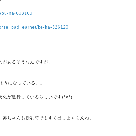
ug/bu-ha-603169
rhorse_pad_earnet/ke-ha-326120
のがあるそうなんですが、
ようになってい
る。」
化が進行しているらしいです(°д°)
）赤ちゃんも授乳時でもすぐ出しますもんね。
す！