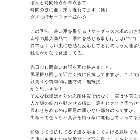
ほんと時間経過が早過ぎて
時間の波に全く乗り遅れてます（笑）
ダメっぽサーファー並(--;)
この季節、
暑い夏を乗切るサマーグッズお求めのお
皆様の購入商品で、季節を感じる事しばしば(*^^*)
異常なくらい虫に敏感な反応してるお馬ちゃん達多
触覚がかなり発達してる。
先日少し面白いお話を耳に挟みました。
尻尾振り回して近付く虫に反抗してますが、
これで
顔周りや前脚側は無防備・無抵抗…
かと思いきや！
そんな我慢ばかりの忍耐体質ではなく、実は体表面を
人が顔の筋肉を動かせる様に、
馬もヒクヒク震わせ
震わせられるのは尻尾の届かない部分のみですが。
生命って色々な不具合を補う様に進化していってる
頑張って抵抗してる子達を応援してあげる意味でも
当店でも色んな虫対策グッズ取り扱いしております