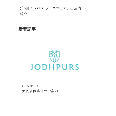
第6回 OSAKA ホースフェア、出店情
報☆
新着記事
2026.08.05
2026.08.05
馬術（17）【～馬にたずさわる人全て
馬術（18）【
が調教者～118】
が調教者～119