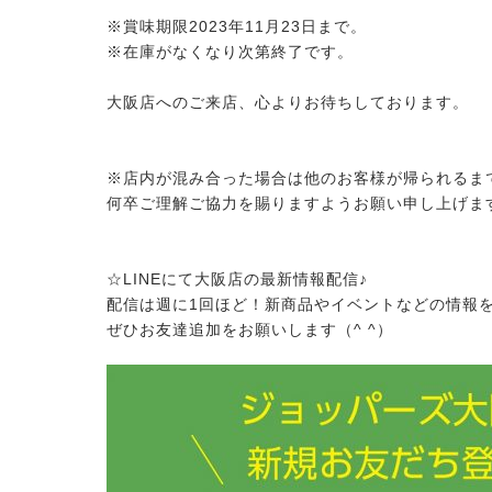
※賞味期限2023年11月23日まで。
※在庫がなくなり次第終了です。
大阪店へのご来店、心よりお待ちしております。
※店内が混み合った場合は他のお客様が帰られるま
何卒ご理解ご協力を賜りますようお願い申し上げま
☆LINEにて大阪店の最新情報配信♪
配信は週に1回ほど！新商品やイベントなどの情報
ぜひお友達追加をお願いします（^ ^）
26.08.05
2026.07.15
のおやつ New Flavor登場
ノーザンマスターズ・ホースショ
2026 POPUP出店！