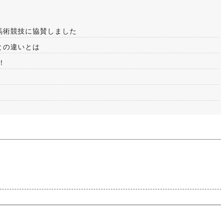
馬術競技に協賛しました
との違いとは
！