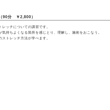
0分 ￥2,800）
トレッチについての講習です。
が気持ちよくなる箇所を感じとり、理解し、施術をおこなう。
のストレッチ方法が学べます。
2025.01.01
ースショー
大阪店休業日の
2026.07.18
鞭はいかがですかっ☆