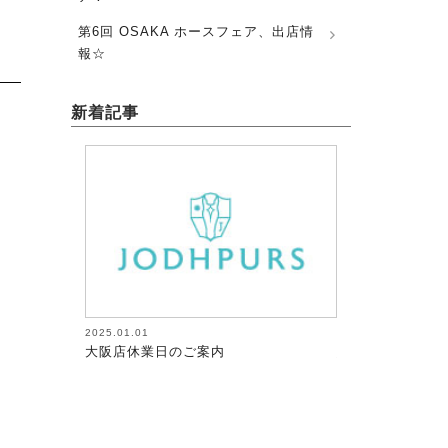
第6回 OSAKA ホースフェア、出店情
報☆
新着記事
2026.08.05
2026.08.
ご案内
馬術（17）【～馬にたずさわる人全て
馬術（
が調教者～118】
が調教者