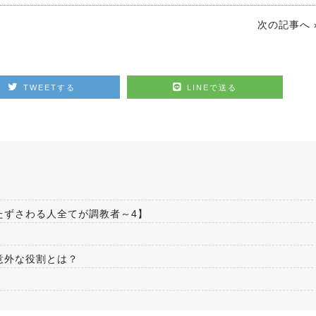
次の記事へ 
TWEETする
LINEで送る
たずさわる人全てが調教者～4】
意外な役割とは？