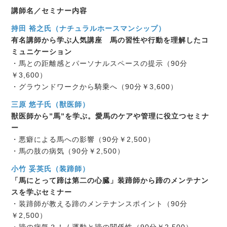
講師名／セミナー内容
持田 裕之氏（ナチュラルホースマンシップ）
有名講師から学ぶ人気講座 馬の習性や行動を理解したコ
ミュニケーション
・馬との距離感とパーソナルスペースの提示（90分
￥3,600）
・グラウンドワークから騎乗へ（90分￥3,600）
三原 悠子氏（獣医師）
獣医師から”馬”を学ぶ。愛馬のケアや管理に役立つセミナ
ー
・悪癖による馬への影響（90分￥2,500）
・馬の肢の病気（90分￥2,500）
小竹 妥英氏（装蹄師）
「馬にとって蹄は第二の心臓」装蹄師から蹄のメンテナン
スを学ぶセミナー
・装蹄師が教える蹄のメンテナンスポイント（90分
￥2,500）