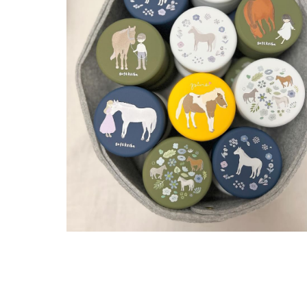
.08.05
2026.07.15
おやつ New Flavor登場
ノーザンマスターズ・ホースショ
2026 POPUP出店！