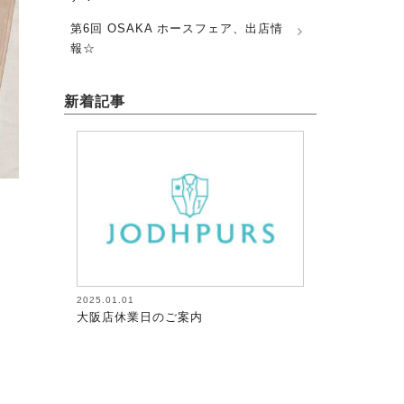
第6回 OSAKA ホースフェア、出店情
報☆
新着記事
2026.08.05
2026.08.05
馬術（17）【～馬にたずさわる人全て
馬術（18）【～
が調教者～118】
が調教者～119】