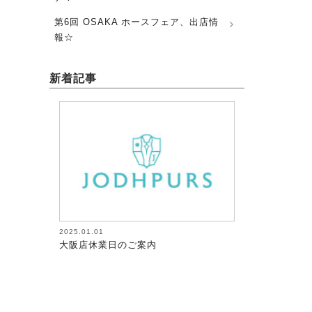
第6回 OSAKA ホースフェア、出店情
報☆
新着記事
2026.08.05
2026.08.05
馬術（17）【～馬にたずさわる人全て
馬術（18）【～
が調教者～118】
が調教者～119】