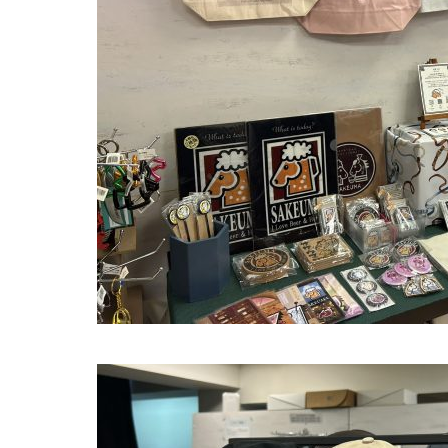
.08.05
2026.07.15
おやつ New Flavor登場
ノーザンマスターズ・ホースショ
2026 POPUP出店！