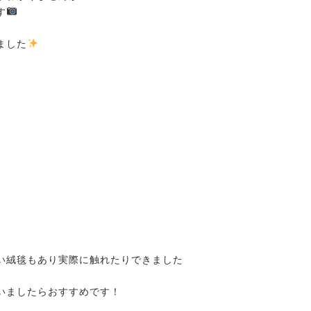
す
️
ました
️
い絨毯もあり実際に触れたりできました
いましたらおすすめです！