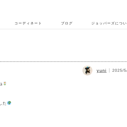
コーディネート
ブログ
ジョッパーズについ
yuni
2025/5
ね
した
️