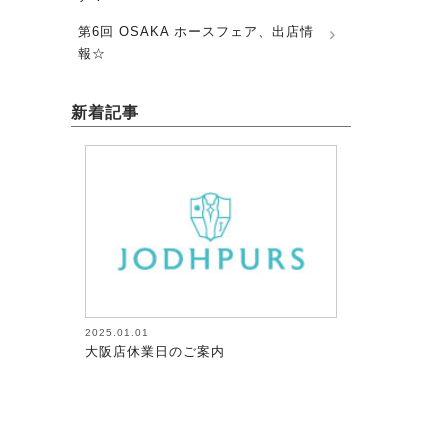
第6回 OSAKA ホースフェア、出店情
報☆
新着記事
2026.08.05
2026.08.0
案内
馬術（17）【～馬にたずさわる人全て
馬術（1
が調教者～118】
が調教者～