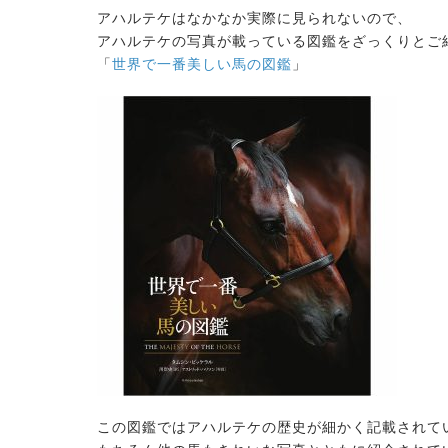
アハルテケはなかなか実際に見られないので、
アハルテケの写真が載っている図鑑をざっくりとご
「
世界で一番美しい馬の図鑑
」
2026.08.05
2026.07.15
馬のおやつ New Flavor登場
ノーザンマスターズ・ホー
て
2026 POPUP出店！
この図鑑ではアハルテケの歴史が細かく記載されて