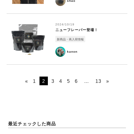
shao
2024/10/19
ニューフレーバー登場！
新商品・再入荷情報
kanon
«
1
2
3
4
5
6
…
13
»
最近チェックした商品