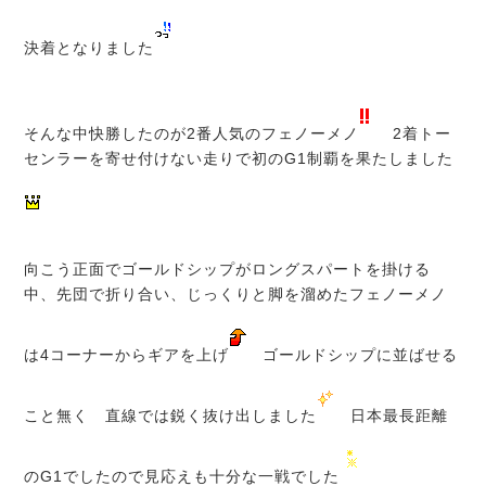
決着となりました
そんな中快勝したのが2番人気のフェノーメノ
2着トー
センラーを寄せ付けない走りで初のG1制覇を果たしました
向こう正面でゴールドシップがロングスパートを掛ける
中、先団で折り合い、じっくりと脚を溜めたフェノーメノ
は4コーナーからギアを上げ
ゴールドシップに並ばせる
こと無く 直線では鋭く抜け出しました
日本最長距離
のG1でしたので見応えも十分な一戦でした