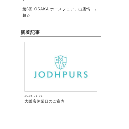
第6回 OSAKA ホースフェア、出店情
報☆
新着記事
.01.01
2026.08.05
阪店休業日のご案内
馬術（17）【～馬にたずさわる人
が調教者～118】