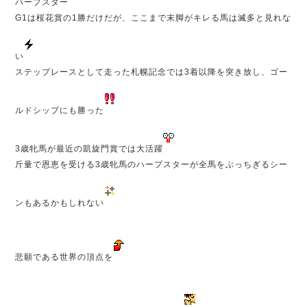
ハープスター
G1は桜花賞の1勝だけだが、ここまで末脚がキレる馬は滅多と見れな
い
ステップレースとして走った札幌記念では3着以降を突き放し、ゴー
ルドシップにも勝った
3歳牝馬が最近の凱旋門賞では大活躍
斤量で恩恵を受ける3歳牝馬のハープスターが全馬をぶっちぎるシー
ンもあるかもしれない
悲願である世界の頂点を