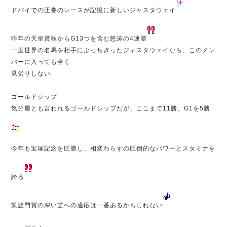
ドバイでの圧巻のレースが記憶に新しいジャスタウェイ
昨年の天皇賞秋からG13つを含む怒涛の4連勝
一度世界の名馬を相手にぶっちぎったジャスタウェイなら、このメン
バーに入っても全く
見劣りしない
ゴールドシップ
気分屋とも言われるゴールドシップだが、ここまで11勝、G1を5勝
今年も宝塚記念を圧勝し、相変わらずの圧倒的なパワーとスタミナを
誇る
凱旋門賞の深い芝への適応は一番あるかもしれない