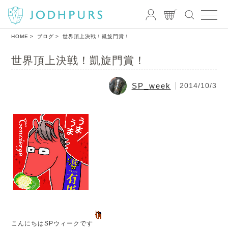
HOME
ブログ
世界頂上決戦！凱旋門賞！
世界頂上決戦！凱旋門賞！
SP_week
2014/10/3
こんにちはSPウィークです