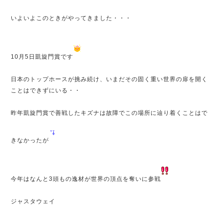
いよいよこのときがやってきました・・・
10月5日凱旋門賞です
日本のトップホースが挑み続け、いまだその固く重い世界の扉を開く
ことはできずにいる・・
昨年凱旋門賞で善戦したキズナは故障でこの場所に辿り着くことはで
きなかったが
今年はなんと3頭もの逸材が世界の頂点を奪いに参戦
ジャスタウェイ