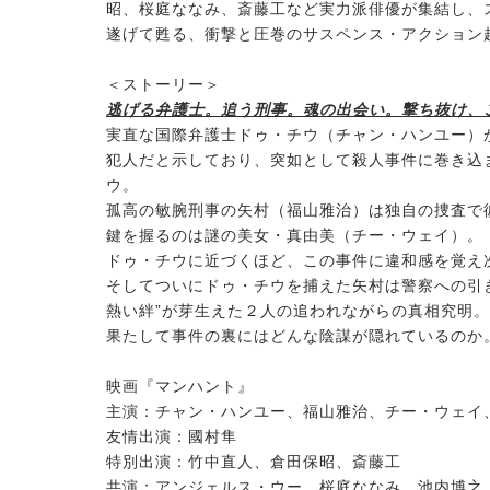
昭、桜庭ななみ、斎藤工など実力派俳優が集結し、
遂げて甦る、衝撃と圧巻のサスペンス・アクション
＜ストーリー＞
逃げる弁護士。追う刑事。魂の出会い。撃ち抜け、
実直な国際弁護士ドゥ・チウ（チャン・ハンユー）
犯人だと示しており、突如として殺人事件に巻き込
ウ。
孤高の敏腕刑事の矢村（福山雅治）は独自の捜査で
鍵を握るのは謎の美女・真由美（チー・ウェイ）。
ドゥ・チウに近づくほど、この事件に違和感を覚え
そしてついにドゥ・チウを捕えた矢村は警察への引
熱い絆”が芽生えた２人の追われながらの真相究明。
果たして事件の裏にはどんな陰謀が隠れているのか
映画『マンハント』
主演：チャン・ハンユー、福山雅治、チー・ウェイ
友情出演：國村隼
特別出演：竹中直人、倉田保昭、斎藤工
共演：アンジェルス・ウー、桜庭ななみ、池内博之