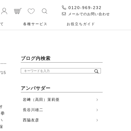
0120-969-232
メールでのお問い合わせ
て
各種サービス
お役⽴ちガイド
ブログ内検索
/15
アンバサダー
岩﨑（高田）茉莉亜
オ
長谷川雄二
丁拳
ハ
西脇友彦
保