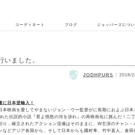
コーディネート
ブログ
ジョッパーズについ
行いました。
JODHPURS
2018/2
遂に日本逆輸入！
。日本映画を愛してやまないジョン・ウー監督がに長期におよぶ日本
された伝説的小説『君よ憤怒の河を渉れ』の再映画化に挑んだ！二
割り…確立されたアクション流儀はそのままに、W主演のチャン・
ンなどアジア各国から、そして日本からも國村隼、竹中直人、倉田