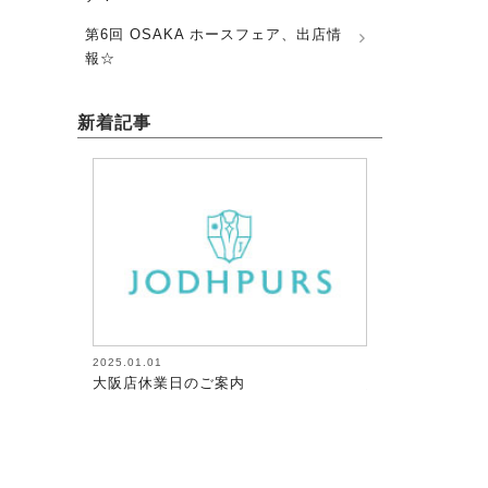
第6回 OSAKA ホースフェア、出店情
報☆
新着記事
2026.08.05
2026.0
ご案内
馬術（17）【～馬にたずさわる人全て
馬術（
が調教者～118】
が調教