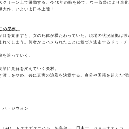
スクリーン上で躍動する。今40年の時を経て、ウー監督により進化
超大作、いよいよ日本上陸！
この世界。
が目を覚ますと、女の死体が横たわっていた。現場の状況証拠は彼
まれてしまう。何者かにハメられたことに気づき逃走するドゥ・チ
彼を追っていく。
次第に見解を変えていく矢村。
き渡しをやめ、共に真実の追及を決意する。身分や国籍を超えた“
。
、ハ・ジウォン
、TAO、トクナガクニハル、矢島健一、田中圭、ジョーナカムラ、