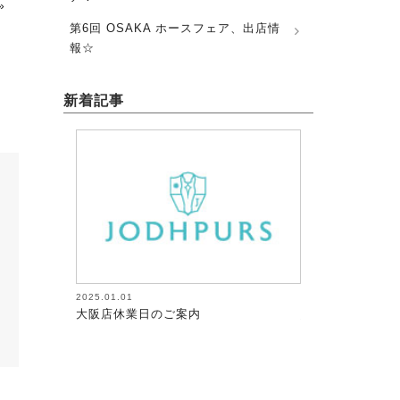
»
第6回 OSAKA ホースフェア、出店情
報☆
新着記事
2025.01.01
2026.08.05
大阪店休業日のご案内
馬術（17）【～
が調教者～118】