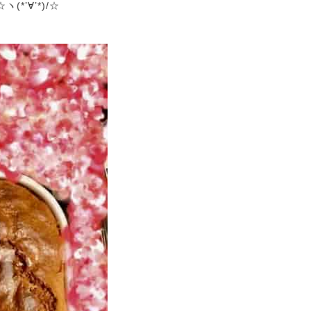
’∀’*)/☆