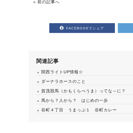
« 前の記事へ
FACEBOOKでシェア
関連記事
関西ライトUP情報☆
ダーナラホースのこと
賀茂競馬（かもくらべうま）ってな～に？
2026.08.05
.08.05
馬から？人から？ はじめの一歩
馬のおやつ New Flavor登場
（18）【～馬にたずさわる人全て
谷町４丁目 うまっぷ１ 谷町カレー
教者～119】