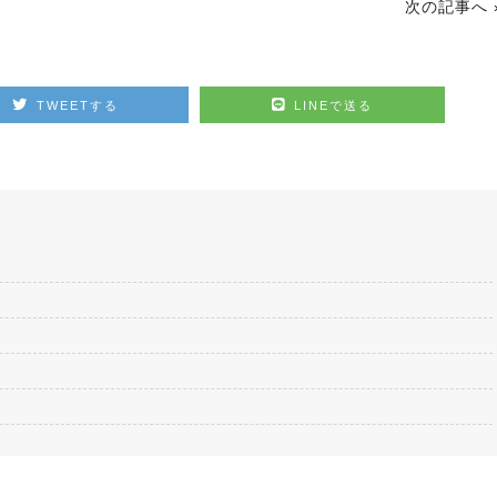
次の記事へ 
TWEETする
LINEで送る
2026.07.15
ノーザンマスターズ・ホースショー
2026 POPUP出店！
2026.07.18
鞭はいかがですかっ☆