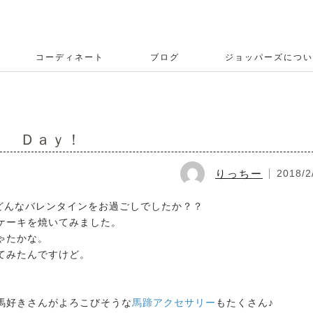
コーディネート
ブログ
ジョッパーズについ
ｓ Ｄａｙ！
りっちー
2018/2
どんなバレンタインをお過ごしでしたか？？
ケーキを焼いてみました。
ゃたかな。
てみたんですけど。
馬好きさんがよろこびそうな
馬蹄アクセサリー
もたくさん♪