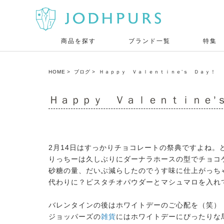
商品を探す
ブランド一覧
特集
HOME
ブログ
Ｈａｐｐｙ Ｖａｌｅｎｔｉｎｅ’ｓ Ｄａｙ！
Ｈａｐｐｙ Ｖａｌｅｎｔｉｎｅ’
2月14日はすっかりチョコレートの祭典ですよね。
りっちーは久しぶりにダーナラホースの型でチョコ
砂糖の量、だいぶ減らしたのでうす味に仕上がっち
代わりに？ピスタチオパウダーとマシュマロを入れ
バレンタインの後はホワイトデーのご心配を（笑）
ジョッパーズの
雑貨
にはホワイトデーにぴったりな