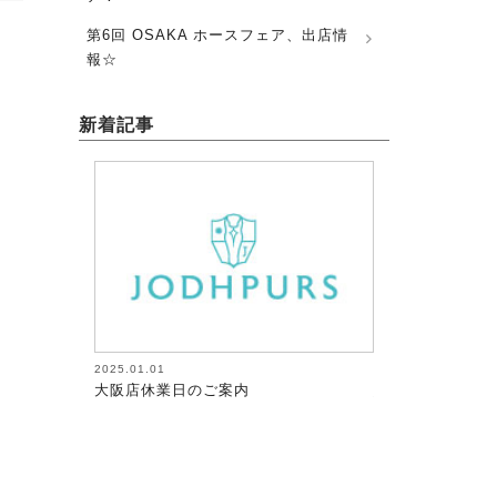
第6回 OSAKA ホースフェア、出店情
報☆
新着記事
2025.01.01
2026.08.05
大阪店休業日のご案内
馬術（17）【～
が調教者～118】