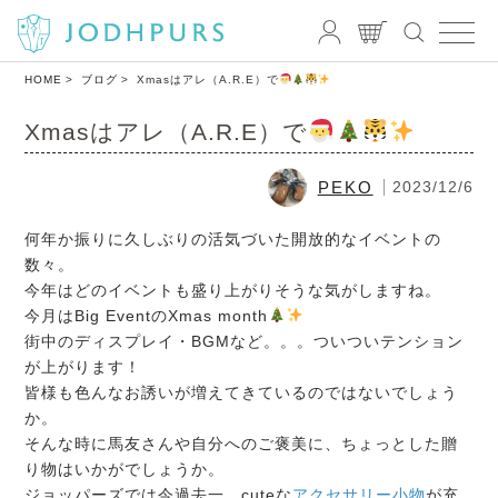
HOME
ブログ
Xmasはアレ（A.R.E）で
Xmasはアレ（A.R.E）で
PEKO
2023/12/6
何年か振りに久しぶりの活気づいた開放的なイベントの
数々。
今年はどのイベントも盛り上がりそうな気がしますね。
今月はBig EventのXmas month
街中のディスプレイ・BGMなど。。。ついついテンション
が上がります！
皆様も色んなお誘いが増えてきているのではないでしょう
か。
そんな時に馬友さんや自分へのご褒美に、ちょっとした贈
り物はいかがでしょうか。
ジョッパーズでは今過去一、cuteな
アクセサリー小物
が充