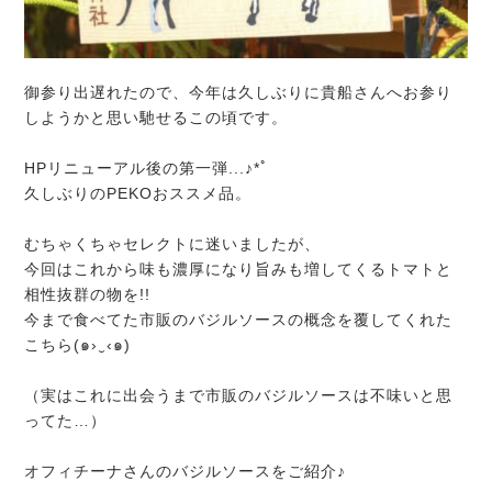
御参り出遅れたので、今年は久しぶりに貴船さんへお参り
しようかと思い馳せるこの頃です。
HPリニューアル後の第一弾...♪*ﾟ
久しぶりのPEKOおススメ品。
むちゃくちゃセレクトに迷いましたが、
今回はこれから味も濃厚になり旨みも増してくるトマトと
相性抜群の物を!!
今まで食べてた市販のバジルソースの概念を覆してくれた
こちら(๑›‿‹๑)
（実はこれに出会うまで市販のバジルソースは不味いと思
ってた…）
オフィチーナさんのバジルソースをご紹介♪