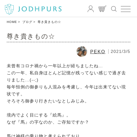
HOME
ブログ
尊き貴きもの☆
尊き貴きもの☆
PEKO
2021/3/5
未曾有コロナ禍から一年以上が経ちましたね…
この一年、私自身ほとんど記憶が残ってない感じで過ぎ去
りました...(--;)
毎年恒例の御参りも人混みを考慮し、今年は出来てない現
状です。
そろそろ御参り行きたいなとしみじみ。
境内でよく目にする『絵馬』。
なぜ『馬』の字なのか、ご存知ですか？
馬は神様の乗り物と考えられており、