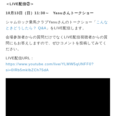
＜LIVE配信②＞
10月13日（日）11:30～ Yasuさんトークショー
シャムロック乗馬クラブYasuさんのトークショー「
こんな
ときどうしたら？ Q&A
」をLIVE配信します。
会場参加者からの質問だけでなくLIVE配信視聴者からの質
問にもお答えしますので、ぜひコメントを投稿してみてく
ださい。
LIVE配信URL：
https://www.youtube.com/live/YLMW5qUNFF0?
si=0IRb5mkIbZCh75dA