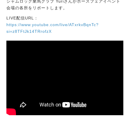
シャムロック乗馬クラブ Yuriさんがホースフェアイベント
会場の各所をリポートします。
LIVE配信URL：
https://www.youtube.com/live/ATxrkvBqnTc?
si=z8TFtJk14TRrofzX