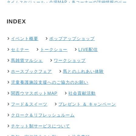
タイムスケジュール・会場MAP・各コーナーの詳細情報のペー
ジを公開しました。
馬雑貨マルシェに新たにStable0349 By Fer à chevalが出店し
INDEX
ます。
馬とのふれあい体験のページを公開しました。
トークショーのページを公開しました。
イベント概要
ポップアップショップ
ワークショップのページを公開しました。
フード＆スイーツのページを公開しました。
セミナー
トークショー
LIVE配信
ポップアップショップの商品お取り置き依頼フォームを追加し
馬雑貨マルシェ
ワークショップ
ました。
スタンプラリー等のキャンペーンを追加しました。
ホースブックフェア
馬とのふれあい体験
セミナーのページを公開しました。
児童養護施設支援へのご協力のお願い
馬雑貨マルシェのページを公開しました。
トークショー登壇者を掲載しました。
関西ウマスポットMAP
社会貢献活動
クラウドファンディングのページを公開しました。
第4回 OSAKA ホースフェアのページを公開しました。
フード＆スイーツ
プレゼント ＆ キャンペーン
クローク＆リフレッシュルーム
チケット制サービスについて