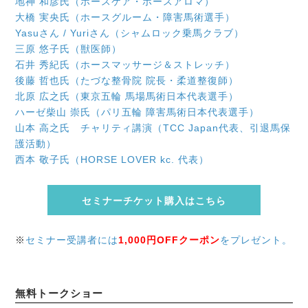
地神 和彦氏（ホースケア・ホースアロマ）
大橋 実央氏（ホースグルーム・障害馬術選手）
Yasuさん / Yuriさん（シャムロック乗馬クラブ）
三原 悠子氏（獣医師）
石井 秀紀氏（ホースマッサージ＆ストレッチ）
後藤 哲也氏（たづな整骨院 院長・柔道整復師）
北原 広之氏（東京五輪 馬場馬術日本代表選手）
ハーゼ柴山 崇氏（パリ五輪 障害馬術日本代表選手）
山本 高之氏 チャリティ講演（TCC Japan代表、引退馬保
護活動）
西本 敬子氏（HORSE LOVER kc. 代表）
セミナーチケット購入はこちら
※
セミナー受講者には
1,000円OFFクーポン
をプレゼント。
無料トークショー