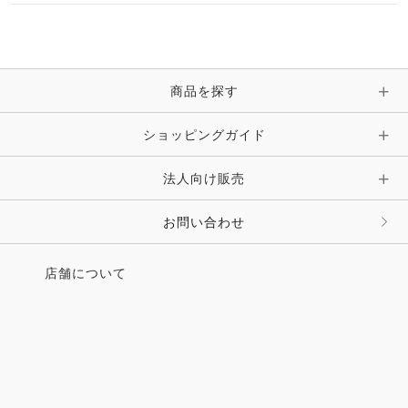
マフラー・スカーフ・ストール・スヌード
ブレスレット・バングル・アンクレット
手袋
ピン・ブローチ・コサージュ
商品を探す
時計・財布・キーケース・革小物
ショッピングガイド
その他 アクセサリー
キーホルダー・チャーム・ストラップ
法人向け販売
その他 ファッション雑貨
お問い合わせ
店舗について