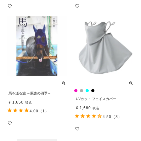
馬を巡る旅 ～厩舎の四季～
UVカット フェイスカバー
¥
1,650
税込
¥
1,680
税込
4.00
（1）
4.50
（8）