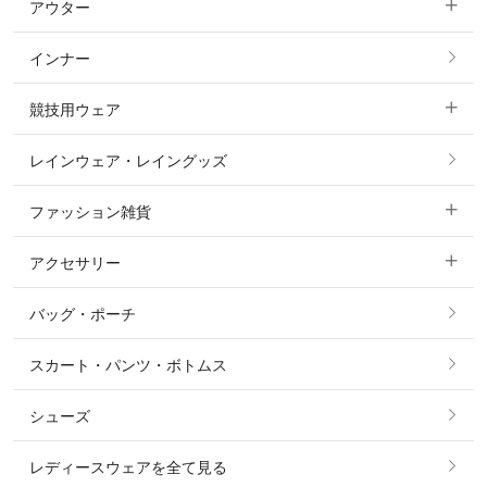
アウター
すべてのトップス
フルグリップ・尻革 キュロット
インナー
すべてのアウター
ポロシャツ
ニーグリップ・膝革 キュロット
競技用ウェア
コート
カットソー・Tシャツ・タンクトップ
ノーグリップ・共布 キュロット
レインウェア・レイングッズ
すべての競技用ウェア
ジャケット・ブルゾン
機能性シャツ・スポーツシャツ
ファッション雑貨
ショージャケット
ベスト
パーカー・トレーナー・スウェット
アクセサリー
すべてのファッション雑貨
ショーシャツ
その他 アウター
ニット・セーター
バッグ・ポーチ
すべてのアクセサリー
ソックス
タイ・タイピン・その他アクセサリー
シャツ・ブラウス・ワンピース
スカート・パンツ・ボトムス
リング
ベルト
その他 トップス
シューズ
ピアス・イヤリング
帽子・ヘア小物
レディースウェアを全て見る
ネックレス