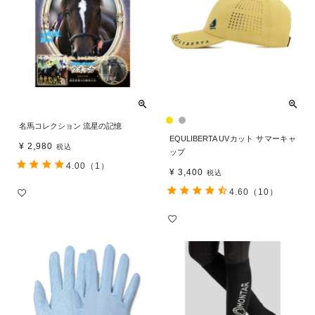
名馬コレクション 流星の記憶
EQULIBERTA UVカット サマーキャ
¥
2,980
税込
ップ
4.00
（1）
¥
3,400
税込
4.60
（10）