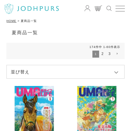
HOME
夏商品一覧
夏商品一覧
174
件中
1
-
60
件表示
2
3
1
並び替え