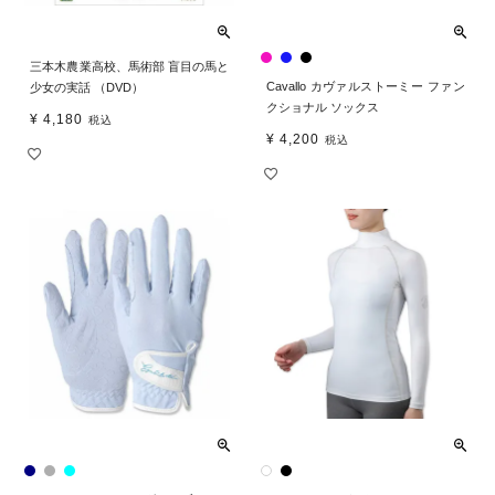
三本木農業高校、馬術部 盲目の馬と
Cavallo カヴァルストーミー ファン
少女の実話 （DVD）
クショナル ソックス
¥
4,180
税込
¥
4,200
税込