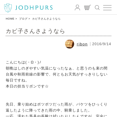
HOME
ブログ
カビ子さんさようなら
カビ子さんさようなら
ribon
2016/9/14
こんにちは(・Ω・)ﾉ
朝晩はしのぎやすい気温になったなぁ、と思うのも束の間
台風や秋雨前線の影響で、何ともお天気がすっきりしない
毎日ですね。
本日の担当リボンです☆
先日、乗り始めはポツポツだった雨が、バケツをひっくり
返したように降ってきた雨の中、騎乗しました。
一応、濡れた馬具や長靴は拭いたりしたんですが、完全に