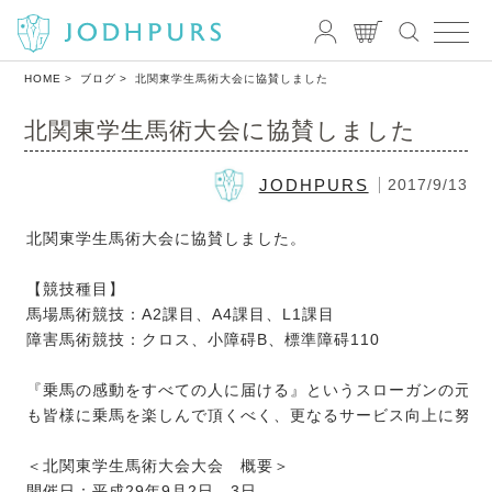
HOME
ブログ
北関東学生馬術大会に協賛しました
北関東学生馬術大会に協賛しました
JODHPURS
2017/9/13
北関東学生馬術大会に協賛しました。
【競技種目】
馬場馬術競技：A2課目、A4課目、L1課目
障害馬術競技：クロス、小障碍B、標準障碍110
『乗馬の感動をすべての人に届ける』というスローガンの元、
も皆様に乗馬を楽しんで頂くべく、更なるサービス向上に努め
＜北関東学生馬術大会大会 概要＞
開催日：平成29年9月2日、3日