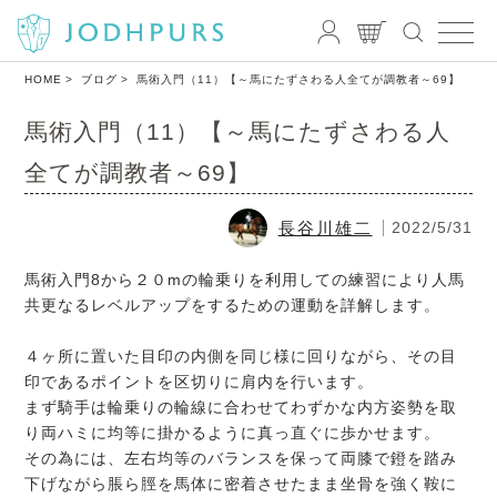
HOME
ブログ
馬術入門（11）【～馬にたずさわる人全てが調教者～69】
馬術入門（11）【～馬にたずさわる人
全てが調教者～69】
長谷川雄二
2022/5/31
馬術入門8から２０mの輪乗りを利用しての練習により人馬
共更なるレベルアップをするための運動を詳解します。
４ヶ所に置いた目印の内側を同じ様に回りながら、その目
印であるポイントを区切りに肩内を行います。
まず騎手は輪乗りの輪線に合わせてわずかな内方姿勢を取
り両ハミに均等に掛かるように真っ直ぐに歩かせます。
その為には、左右均等のバランスを保って両膝で鐙を踏み
下げながら脹ら脛を馬体に密着させたまま坐骨を強く鞍に