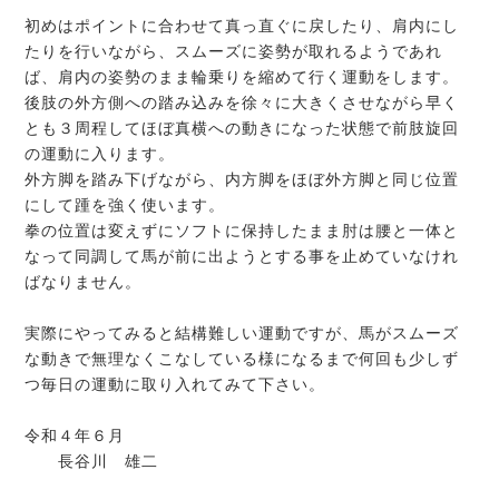
初めはポイントに合わせて真っ直ぐに戻したり、肩内にし
たりを行いながら、スムーズに姿勢が取れるようであれ
ば、肩内の姿勢のまま輪乗りを縮めて行く運動をします。
後肢の外方側への踏み込みを徐々に大きくさせながら早く
とも３周程してほぼ真横への動きになった状態で前肢旋回
の運動に入ります。
外方脚を踏み下げながら、内方脚をほぼ外方脚と同じ位置
にして踵を強く使います。
拳の位置は変えずにソフトに保持したまま肘は腰と一体と
なって同調して馬が前に出ようとする事を止めていなけれ
ばなりません。
実際にやってみると結構難しい運動ですが、馬がスムーズ
な動きで無理なくこなしている様になるまで何回も少しず
つ毎日の運動に取り入れてみて下さい。
令和４年６月
長谷川 雄二