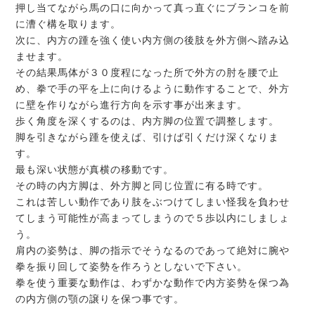
押し当てながら馬の口に向かって真っ直ぐにブランコを前
に漕ぐ構を取ります。
次に、内方の踵を強く使い内方側の後肢を外方側へ踏み込
ませます。
その結果馬体が３０度程になった所で外方の肘を腰で止
め、拳で手の平を上に向けるように動作することで、外方
に壁を作りながら進行方向を示す事が出来ます。
歩く角度を深くするのは、内方脚の位置で調整します。
脚を引きながら踵を使えば、引けば引くだけ深くなりま
す。
最も深い状態が真横の移動です。
その時の内方脚は、外方脚と同じ位置に有る時です。
これは苦しい動作であり肢をぶつけてしまい怪我を負わせ
てしまう可能性が高まってしまうので５歩以内にしましょ
う。
肩内の姿勢は、脚の指示でそうなるのであって絶対に腕や
拳を振り回して姿勢を作ろうとしないで下さい。
拳を使う重要な動作は、わずかな動作で内方姿勢を保つ為
の内方側の顎の譲りを保つ事です。