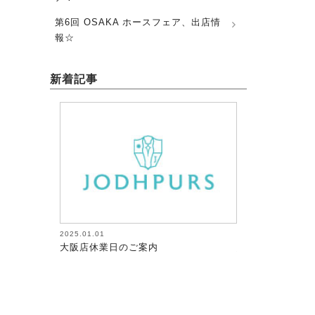
第6回 OSAKA ホースフェア、出店情
報☆
新着記事
2026.08.05
2026.08.05
馬術（17）【～馬にたずさわる人全て
馬術（18）【
が調教者～118】
が調教者～119