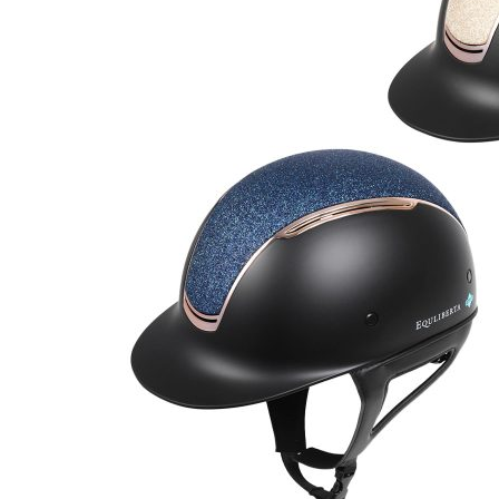
26.08.05
2026.07.15
のおやつ New Flavor登場
ノーザンマスターズ・ホースショ
2026 POPUP出店！