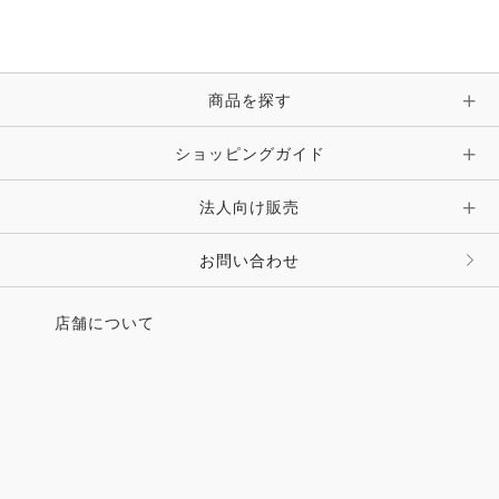
ブレスレット・バングル・アンクレット
手袋
ピン・ブローチ・コサージュ
商品を探す
時計・財布・キーケース・革小物
ショッピングガイド
その他 アクセサリー
キーホルダー・チャーム・ストラップ
法人向け販売
その他 ファッション雑貨
お問い合わせ
店舗について