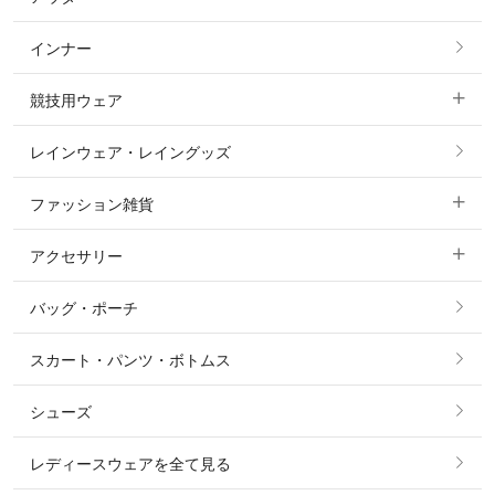
フルグリップ・尻革 キュロット
インナー
すべてのアウター
ポロシャツ
ニーグリップ・膝革 キュロット
競技用ウェア
コート
カットソー・Tシャツ・タンクトップ
ノーグリップ・共布 キュロット
レインウェア・レイングッズ
すべての競技用ウェア
ジャケット・ブルゾン
機能性シャツ・スポーツシャツ
ファッション雑貨
ショージャケット
ベスト
パーカー・トレーナー・スウェット
アクセサリー
すべてのファッション雑貨
ショーシャツ
その他 アウター
ニット・セーター
バッグ・ポーチ
すべてのアクセサリー
ソックス
タイ・タイピン・その他アクセサリー
シャツ・ブラウス・ワンピース
スカート・パンツ・ボトムス
リング
ベルト
その他 トップス
シューズ
ピアス・イヤリング
帽子・ヘア小物
レディースウェアを全て見る
ネックレス
マフラー・スカーフ・ストール・スヌード