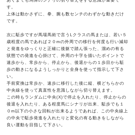
あくまでも馬体のシナリの切り替えをする意識が重要で
す。
上体は動かさずに、拳、腕も数センチのわずかな動きだけ
です。
次に駈歩ですが馬場馬術で言うLクラスの馬または、若い５
歳程度の馬であれば２０mの外周での移行を何度も行い減却
と発進をゆっくりと正確に後躯で踏ん張った、溜めの有る
状態での発進を心掛けて、外周の十字を描いたポイントで
速歩から、常歩から、停止から、後退からの１歩目から駈
歩の動きになるようしっかりと全身を使って指示して下さ
い。
手前変換は常歩か、速歩に移行した後に縦、横どちらかの
中央線を使って真直性を意識しながら切り替えます。
この時もランダムに中央(X)で停止を入れたり、停止からの
後退を入れたり、ある程度馬にシナリが出来、駈歩でも１
０m以下の小さな回転が出来るようであれば、この中央線上
の中央で駈歩発進を入れたりと変化の有る動きをしながら
良い運動を目指して下さい。