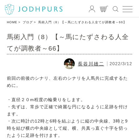
HOME
ブログ
馬術入門（8）【～馬にたずさわる人全てが調教者～66】
馬術入門（8）【～馬にたずさわる人全
てが調教者～66】
長谷川雄二
2022/3/12
前回の前後のシナリ、左右のシナリを人馬共に完成するた
めに。
・直径２０m程度の輪乗りをします。
・先ずは、常歩で正確で綺麗な円になるように足跡を付け
ます。
・次に時計の12時と6時を結ぶように縦の中央線、3時と9
時を結び横の中央線として縦、横、共真っ直ぐ十字を切っ
たように足跡を付けます。