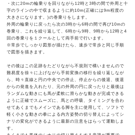
・次に20mの輪乗りを回りながら12時と3時の間で外周と十
字のラインの中で収まるように約10m(正確には9m程度の
大きさになります。)の巻乗りをします。
外周の輪乗りに戻ったら次の3時から6時の間で再び10mの
巻乗り、これを繰り返して、6時から9時、9時から12時と4
回の巻乗りを１クールとして両手前で行います。
※常歩でしっかり図形が描けたら、速歩で常歩と同じ手順
で図形を描きます。
その後はこの足跡をたどりながら不規則で構いませんので
難易度を徐々に上げながら手前変換の移行を繰り返しなが
ら、時々直線と円の中央での停止、停止からの後退、後退
からの発進を入れたり、元の外周の円に戻ったりと最後は
ランダムな動きにも馬が柔軟に滑らかな動きが完成できる
ように正確でスムーズに、馬との呼吸、タイミングを合わ
せてあくまでもメインである脚を主に使用して、ソフトで
軽く小さな動きの拳による内方姿勢の切り替えによってシ
ナリの変化ができるように最新の注意をはらって運動しま
す。